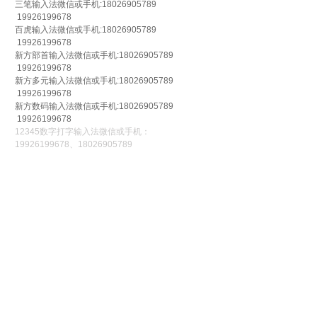
三笔输入法微信或手机:18026905789
19926199678
百虎输入法微信或手机:18026905789
19926199678
新方部首输入法微信或手机:18026905789
19926199678
新方多元输入法微信或手机:18026905789
19926199678
新方数码输入法微信或手机:18026905789
19926199678
12345数字打字输入法微信或手机：
19926199678、18026905789