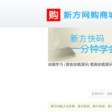
在线学习
|
部首在线演示
|
笔画在线演
更新时间：
202
新方码输入法官网。新方部首。新方笔画、新